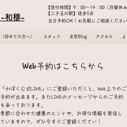
​【受付時間】9：00〜19：00（月曜休
【二子玉川駅】徒歩5分
-和穆-
​当日予約OK！お気軽にご相談くださ
金（初めての方へ）
スタッフ
玄哲Blog
アクセス
よ
​Web
予約はこちらから
「わぼく公式LINE」にご登録いただくと、Web上での
ご
予約が出来ます。またLINEのメッセージからのご予約
も承っております。
季節に合わせた健康のヒントや、お得な情報も発信し
ていますので、ぜひ
今すぐご登録ください！