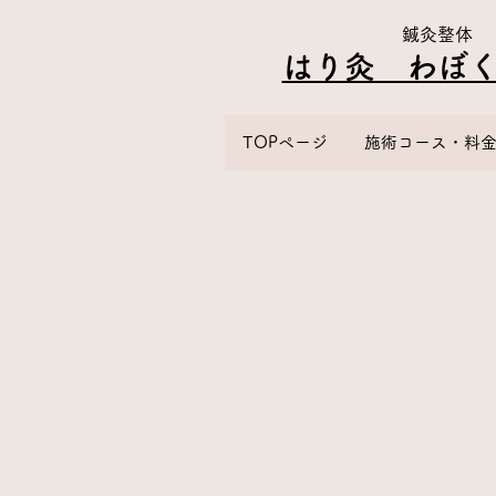
鍼灸整体
はり灸 わぼく​
TOPページ
施術コース・料