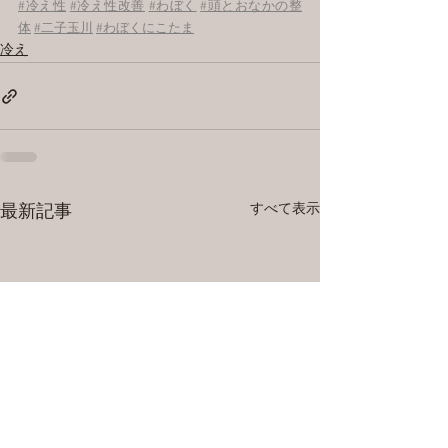
#冷え性
#冷え性改善
#わぼく
#頭とおなかの整
体
#二子玉川
#わぼくにこたま
冷え
すべて表示
最新記事