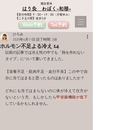
鍼灸整体
はり灸 わぼく​-和穆-
​【受付時間】9：00〜19：00（月曜休み）
【二子玉川駅】徒歩5分
Web予約
Tel予約
ひろみ
2025年4月11日
読了時間: 2分
ホルモン不足よる冷え 14
以前の記事では冷え性の中でも「熱を作れない
タイプ」について書いてきました。
【栄養不足・筋肉不足・血行不良】この中で自
分に当てはまると思ったものはありましたか？
どれにも当てはまらないのに体が冷えて仕方が
ないという方、もしかしたら
甲状腺機能が低下
しているかもしれません。