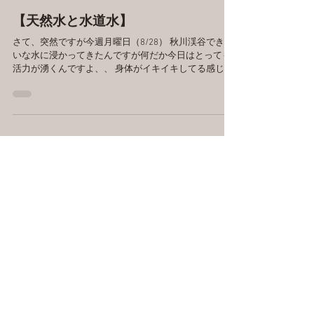
玄哲
2023年8月30日
読了時間: 3分
【天然水と水道水】
さて、突然ですが今週月曜日（8/28） 秋川渓谷できれ
いな水に浸かってきたんですが何だか今日はとっても
活力が湧くんですよ、、 身体がイキイキしてる感じ✨
過日、仕事で浜松に行った時に仲間の温泉ソムリエさ
んが 「温泉に浸かった後に、水道水の水風呂に浸かる
と何だか塩素っぽくてダ...