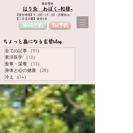
鍼灸整体
はり灸 わぼく​-和穆-
​【受付時間】9：00〜19：00（月曜休み）
【二子玉川駅】徒歩5分
Web予約
Tel予約
ちょっと為になる​玄哲blog
全ての記事
（51）
51件の記事
東洋医学
（10）
10件の記事
食事・栄養
（13）
13件の記事
身体と心の健康
（28）
28件の記事
冷え
（14）
14件の記事