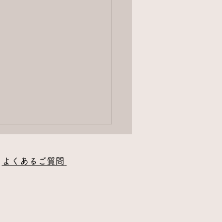
/
よくあるご質問
​
を食べると怠くなる？④