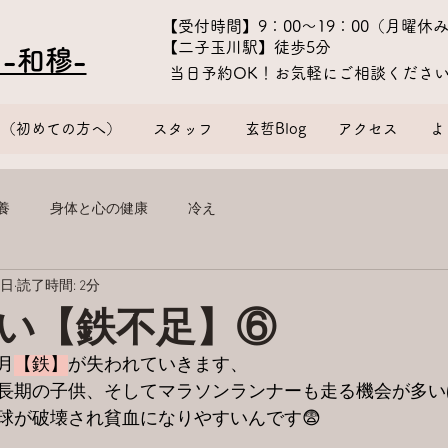
​【受付時間】9：00〜19：00（月曜休
【二子玉川駅】徒歩5分
-和穆-
​当日予約OK！お気軽にご相談くださ
金（初めての方へ）
スタッフ
玄哲Blog
アクセス
よ
養
身体と心の健康
冷え
8日
読了時間: 2分
い【鉄不足】⑥
月
【鉄】
が失われていきます、
長期の子供、そしてマラソンランナーも走る機会が多い
球が破壊され貧血になりやすいんです😨