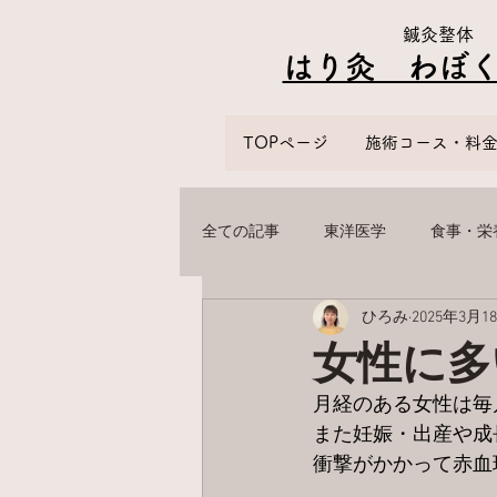
鍼灸整体
はり灸 わぼく​
TOPページ
施術コース・料
全ての記事
東洋医学
食事・栄
ひろみ
2025年3月1
女性に多
月経のある女性は毎
また妊娠・出産や成
衝撃がかかって赤血