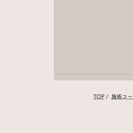
​TOP
/
施術コー
消化できる体になろう⑦