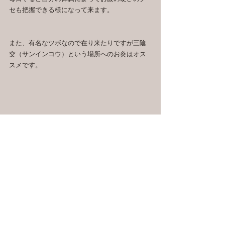
セも把握できる様になって来ます。
また、有名なツボなので在り来たりですが三陰
交（サンインコウ）という場所へのお灸はオス
スメです。
【三陰交】
これは逆子にも使うところで有名です。
（妊婦さんが使用する場合はまずは担当医にご
相談ください。）
三陰交は下半身を流れる三つの陰の経絡（東洋
医学で重要な流れ）が交わるところで「陰」は