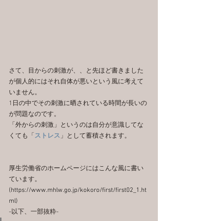
さて、目からの刺激が、、と先ほど書きました
が個人的にはそれ自体が悪いという風に考えて
いません。
1日の中でその刺激に晒されている時間が長いの
が問題なのです。
「外からの刺激」というのは自分が意識してな
くても「
ストレス
」として蓄積されます。
厚生労働省のホームページにはこんな風に書い
ています。
(
https://www.mhlw.go.jp/kokoro/first/first02_1.ht
ml
)
-以下、一部抜粋-