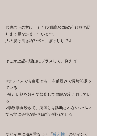
お腹の下の方は、もも(大腿鼠径部)の付け根の辺
りまで腸が詰まっています。
人の腸は長さ約7〜9m、ぎっしりです。
そこが上記の理由にプラスして、例えば
○オフィスでも自宅でもPCを前屈みで長時間扱っ
ている
○冷たい物を好んで飲食して胃腸が冷え切ってい
る
○暴飲暴食続きで、病気とは診断されないレベル
でも常に炎症が起き腸管が腫れている
などが更に積み重なると「
冷え性
」のサインが