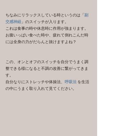
ちなみにリラックスしている時というのは「
副
交感神経
」のスイッチが入ります。
これは食事の時や休息時に作用が強まります。
お腹いっぱい食べた時や、疲れて倒れこんだ時
には全身の力がだらんと抜けますよね？
この、オンとオフのスイッチを自分でうまく調
整できる様になると不調の改善に繋がってきま
す。
自分なりにストレッチや体操法、
呼吸法
 を生活
の中にうまく取り入れて見てください。