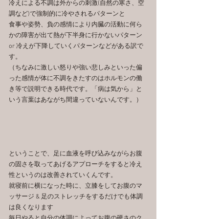
冷えによる不調は外からの刺激(自然の寒さ、空
調など)で強制的に冷やされるパターンと
食事や姿勢、負の感情により内臓の活動に何ら
かの障害が出て熱が下半身に行かないパターン 
or 冷えが下降していくパターンなどがある訳で
す。
（ちなみに激しい怒りや強い悲しみといった偏
った感情が体に不調をきたすのはホルモンの働
き等で説明できる時代です。「病は気から」と
いう言葉はあながち間違っていないんです。）
ということで、足に血液を呼び込みながらお腹
の固さを取ってあげるアプローチをすると冷え
性というのは改善されていくんです。
就寝前に横になった時に、立膝をしてお腹のマ
ッサージ & 足のストレッチをするだけでも体調
は良くなります
毎日やると自分の体調によってお腹の硬さのク