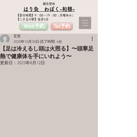
鍼灸整体
はり灸 わぼく​-和穆-
​【受付時間】9：00〜19：00（月曜休み）
【二子玉川駅】徒歩5分
Web予約
Tel予約
玄哲
2020年10月20日
読了時間: 6分
【足は冷えるし頭は火照る】〜頭寒足
熱で健康体を手にいれよう〜
更新日：
2023年8月12日