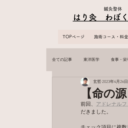
鍼灸整体
はり灸 わぼく​
TOPページ
施術コース・料
全ての記事
東洋医学
食事・栄
玄哲
2023年4月26日
【命の源
前回、
アドレナルフ
だきました。
チェック項目に複数