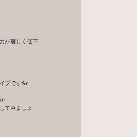
力が著しく低下
イプです👓
か
してみましょ