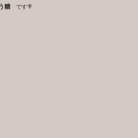
う糖
　です🍭