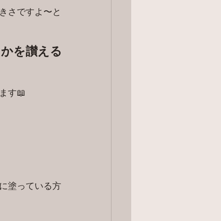
きさですよ〜と
るかを讃える
す📖
に塗っている方