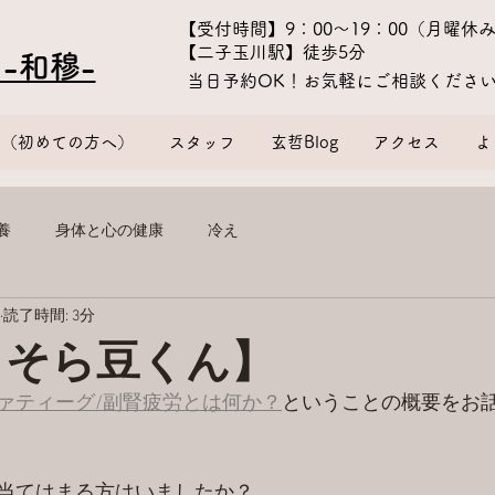
​【受付時間】9：00〜19：00（月曜休
【二子玉川駅】徒歩5分
-和穆-
​当日予約OK！お気軽にご相談くださ
金（初めての方へ）
スタッフ
玄哲Blog
アクセス
よ
養
身体と心の健康
冷え
読了時間: 3分
 そら豆くん】
ァティーグ/副腎疲労とは何か？
ということの概要をお
当てはまる方はいましたか？